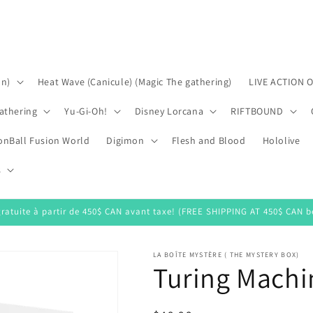
on)
Heat Wave (Canicule) (Magic The gathering)
LIVE ACTION 
athering
Yu-Gi-Oh!
Disney Lorcana
RIFTBOUND
onBall Fusion World
Digimon
Flesh and Blood
Hololive
s
gratuite à partir de 450$ CAN avant taxe! (FREE SHIPPING AT 450$ CAN be
LA BOÎTE MYSTÈRE ( THE MYSTERY BOX)
Turing Machi