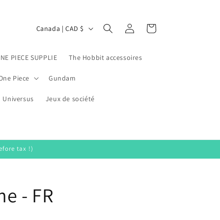
Log
C
Cart
Canada | CAD $
in
o
u
ONE PIECE SUPPLIE
The Hobbit accessoires
n
One Piece
Gundam
t
Universus
r
Jeux de société
y
/
r
fore tax !)
e
g
ne - FR
i
o