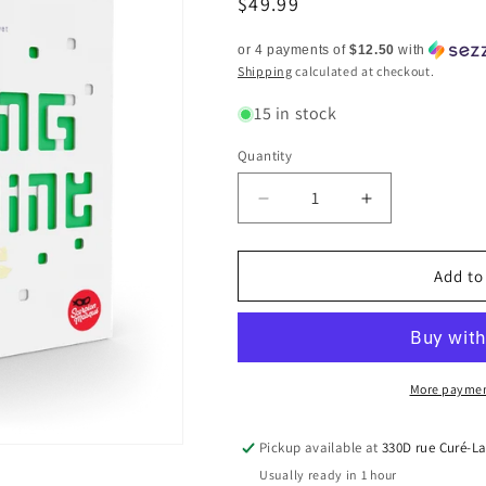
Regular
$49.99
price
or 4 payments of
$12.50
with
Shipping
calculated at checkout.
15 in stock
Quantity
Quantity
Decrease
Increase
quantity
quantity
for
for
Turing
Turing
Add to
Machine
Machine
-
-
FR
FR
More paymen
Pickup available at
330D rue Curé-La
Usually ready in 1 hour