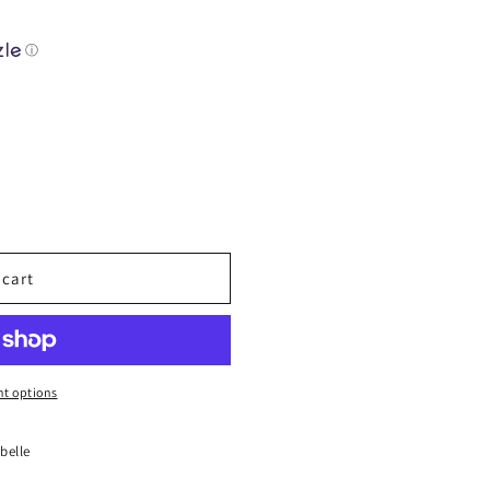
n
ⓘ
 cart
t options
belle