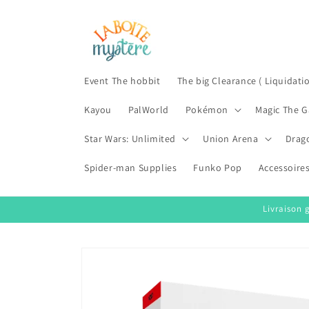
Skip to
content
Event The hobbit
The big Clearance ( Liquidati
Kayou
PalWorld
Pokémon
Magic The G
Star Wars: Unlimited
Union Arena
Drag
Spider-man Supplies
Funko Pop
Accessoire
Livraison 
Skip to
product
information